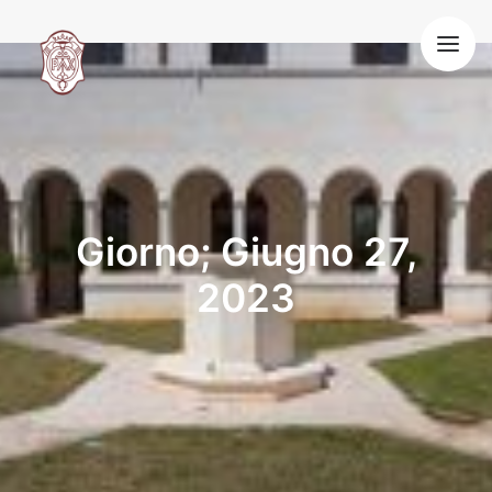
HOME
LA NOSTRA VITA
SPIRITUALITÀ BENEDETTINA
OSPITALITÀ
VOCAZIONE
BLOG
Giorno; Giugno 27,
CONTATTI
2023