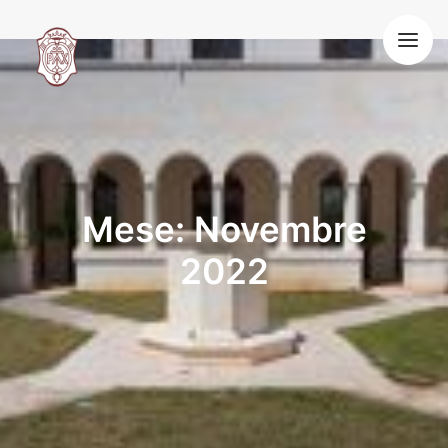
HOME
LA NOSTRA VITA
SPIRITUALITÀ BENEDETTINA
OSPITALITÀ
VOCAZIONE
BLOG
Mese: Novembre
CONTATTI
2022