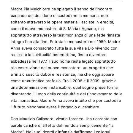
Madre Pia Melchiorre ha spiegato il senso dell’incontro
parlando del desiderio di custodirne la memoria, non
soltanto attraverso le opere materiali lasciate in eredità,
come il nuovo monastero di S. Maria d’Agnano, ma
soprattutto attraverso la testimonianza di una fede rimasta
integra fino alla fine. Entrata in monastero nel 1959, Madre
Anna aveva consacrato tutta la sua vita a Dio vivendo con
radicalità la spiritualità benedettina, fino a diventare
abbadessa nel 1977. Il suo nome resta legato soprattutto
alla costruzione del nuovo monastero, un progetto che
all’inizio suscitò dubbi e resistenze, ma che oggi appare
come un’autentica profezia. Tra il 2006 e il 2009, grazie a
una determinazione instancabile, quel sogno prese forma
diventando il luogo della continuità e del rinnovamento della
vita monastica. Madre Anna aveva intuito che per custodire
il futuro bisognava avere il coraggio di cambiare.
Don Maurizio Caliandro, vicario foraneo, l’ha ricordata con
parole cariche di affetto definendola semplicemente “la
Madre”. Nei suoi ricordi d’infanzia riaffiorano i colloqui