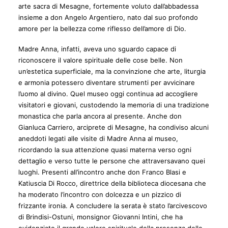
arte sacra di Mesagne, fortemente voluto dall’abbadessa
insieme a don Angelo Argentiero, nato dal suo profondo
amore per la bellezza come riflesso dell’amore di Dio.
Madre Anna, infatti, aveva uno sguardo capace di
riconoscere il valore spirituale delle cose belle. Non
un’estetica superficiale, ma la convinzione che arte, liturgia
e armonia potessero diventare strumenti per avvicinare
l’uomo al divino. Quel museo oggi continua ad accogliere
visitatori e giovani, custodendo la memoria di una tradizione
monastica che parla ancora al presente. Anche don
Gianluca Carriero, arciprete di Mesagne, ha condiviso alcuni
aneddoti legati alle visite di Madre Anna al museo,
ricordando la sua attenzione quasi materna verso ogni
dettaglio e verso tutte le persone che attraversavano quei
luoghi. Presenti all’incontro anche don Franco Blasi e
Katiuscia Di Rocco, direttrice della biblioteca diocesana che
ha moderato l’incontro con dolcezza e un pizzico di
frizzante ironia. A concludere la serata è stato l’arcivescovo
di Brindisi-Ostuni, monsignor Giovanni Intini, che ha
evidenziato il grande valore spirituale della presenza delle