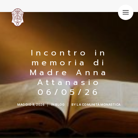
HOME
LA NOSTRA VITA
SPIRITUALITÀ BENEDETTINA
OSPITALITÀ
Incontro in
VOCAZIONE
memoria di
BLOG
Madre Anna
CONTATTI
Attanasio
06/05/26
MAGGIO 9, 2026
|
IN
BLOG
|
BY
LA COMUNITÀ MONASTICA