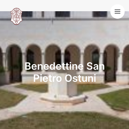
HOME
LA NOSTRA VITA
SPIRITUALITÀ BENEDETTINA
OSPITALITÀ
VOCAZIONE
BLOG
Benedettine San
CONTATTI
Pietro Ostuni